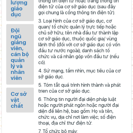
thông tin điện tử hoặc trang thông tin
lượng
điện tử của cơ sở giáo dục (sau đây
giáo
gọi chung là cổng thông tin điện tử).
dục
3. Loại hình của cơ sở giáo dục, cơ
quan/ tổ chức quản lý trực tiếp hoặc
Đội
chủ sở hữu; tên nhà đầu tư thành lập
ngũ
cơ sở giáo dục, thuộc quốc gia/ vùng
giảng
lãnh thổ (đối với cơ sở giáo dục có vốn
viên,
đầu tư nước ngoài); danh sách tố
cán bộ
chức và cá nhân góp vốn đầu tư (nếu
quản
có).
lý và
4. Sứ mạng, tầm nhìn, mục tiêu của cơ
nhân
sở giáo dục.
viên
5. Tóm tắt quá trình hình thành và phát
trien của cơ sở giáo dục.
Cơ sở
vật
6. Thông tin người đại diện pháp luật
chất
hoặc người phát ngôn hoặc người đại
diện để liên hệ, bao gồm: Họ và tên,
chức vụ, dịa chỉ nơi làm việc; số điện
thoại, địa chỉ thư điện tử.
7. Tổ chức bộ máy: