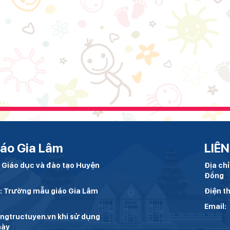
áo Gia Lâm
LIÊN
 Giáo dục và đào tạo Huyện
Địa ch
Đồng
h: Trường mẫu giáo Gia Lâm
Điện th
Email:
gtructuyen.vn khi sử dụng
này