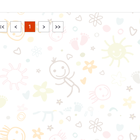
<<
<
1
>
>>