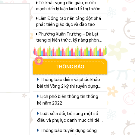
định hướng XHCN trong kỷ nguyên
Lâm Đồng tạo nền tảng đột phá
mới - Bài 1: Khẳng định tư tưởng
phát triển giáo dục và đào tạo
Hồ Chí Minh, đấu tranh với luận
điệu xuyên tạc
Phường Xuân Trường – Đà Lạt:
trang bị kiến thức, kỹ năng phòng,
chống đuối nước và sơ cấp cứu
Khát khao thay đổi cuộc sống
cho thanh thiếu nhi
bằng con đường học tập
Bảo đảm ngày khai giảng thực
sự là ngày hội của học sinh và giáo
THÔNG BÁO
viên
Bộ Giáo dục và Đào tạo triển khai
100 ngày tháo gỡ các điểm nghẽn
Thông báo điểm và phúc khảo
về chuyển đổi số
bài thi Vòng 2 kỳ thi tuyển dụng
Thí điểm giáo dục AI góp phần
đổi mới quản trị, nâng cao hiệu quả
công chức Tổng cục Thống kê
Lịch phổ biến thông tin thống
hoạt động giáo dục
năm 2019
Lâm Đồng lấy ý kiến dự thảo
kê năm 2022
chính sách thu hút, đãi ngộ và đào
Luật sửa đổi, bổ sung một số
tạo nguồn nhân lực y tế
Từ khát vọng dân giàu, nước
điều và phụ lục danh mục chỉ tiêu
mạnh đến lý luận kinh tế thị trường
Thống kê quốc gia của Luật
định hướng XHCN trong kỷ nguyên
Thông báo tuyển dụng công
Thống kê Số 01/2021/QH15
Giữ vững nền tảng tư tưởng của