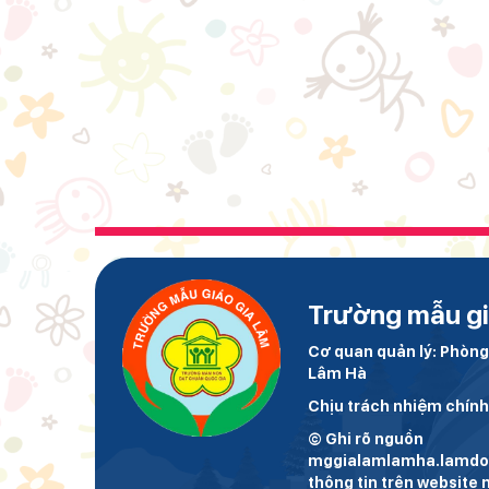
Trường mẫu gi
Cơ quan quản lý: Phòng
Lâm Hà
Chịu trách nhiệm chín
© Ghi rõ nguồn
mggialamlamha.lamdon
thông tin trên website 