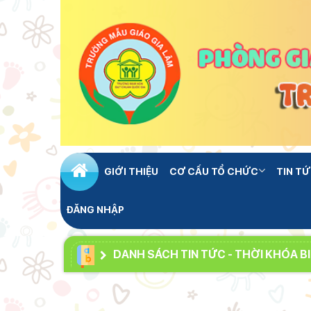
GIỚI THIỆU
CƠ CẤU TỔ CHỨC
TIN TỨ
ĐĂNG NHẬP
DANH SÁCH TIN TỨC - THỜI KHÓA B