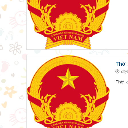
Thời 
05/
Thời k