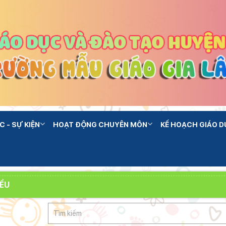
C - SỰ KIỆN
HOẠT ĐỘNG CHUYÊN MÔN
KẾ HOẠCH GIÁO D
IỂU