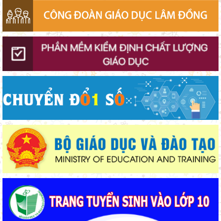
Bảo đảm ngày khai giảng thực sự là ngày hội của học sinh và
giáo viên
Bộ Giáo dục và Đào tạo triển khai 100 ngày tháo gỡ các điểm
nghẽn về chuyển đổi số
Thí điểm giáo dục AI góp phần đổi mới quản trị, nâng cao hiệu
quả hoạt động giáo dục
Lâm Đồng lấy ý kiến dự thảo chính sách thu hút, đãi ngộ và đào
tạo nguồn nhân lực y tế
Lâm Đồng tập huấn cán bộ quản lý ngành Giáo dục, sẵn sàng
cho năm học 2026 - 2027
Từ khát vọng dân giàu, nước mạnh đến lý luận kinh tế thị
trường định hướng XHCN trong kỷ nguyên mới - Bài 2: Khơi
thông nguồn lực, vững bước tiến vào kỷ nguyên mới (tiếp theo
Giữ vững nền tảng tư tưởng của Ðảng từ học đường
và hết)
Đoàn Sở Giáo dục và Đào tạo Lâm Đồng giành 13 huy chương
môn Karate
Giáo viên Trường THPT Đạm Ri đạt giải Nhì Hội thi Báo cáo
viên, Tuyên truyền viên giỏi toàn quốc năm 2026 – Khu vực II