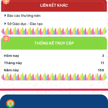
LIÊN KẾT KHÁC
Báo cáo thường niên
Sở Giáo dục - Đào tạo
THỐNG KÊ TRUY CẬP
Hôm nay
3
Tháng này
11
Năm này
156