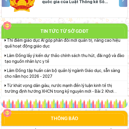
quốc gia của Luật Thống kê Số
Bảo đảm ngày khai giảng thực sự là ngày hội của học sinh và
01/2021/QH15
giáo viên
Bộ Giáo dục và Đào tạo triển khai 100 ngày tháo gỡ các điểm
nghẽn về chuyển đổi số
TIN TỨC TỪ SỞ GDĐT
Thí điểm giáo dục AI góp phần đổi mới quản trị, nâng cao hiệu
quả hoạt động giáo dục
Lâm Đồng lấy ý kiến dự thảo chính sách thu hút, đãi ngộ và đào
tạo nguồn nhân lực y tế
Lâm Đồng tập huấn cán bộ quản lý ngành Giáo dục, sẵn sàng
cho năm học 2026 - 2027
Từ khát vọng dân giàu, nước mạnh đến lý luận kinh tế thị
trường định hướng XHCN trong kỷ nguyên mới - Bài 2: Khơi
thông nguồn lực, vững bước tiến vào kỷ nguyên mới (tiếp theo
Giữ vững nền tảng tư tưởng của Ðảng từ học đường
và hết)
Đoàn Sở Giáo dục và Đào tạo Lâm Đồng giành 13 huy chương
môn Karate
THÔNG BÁO
Giáo viên Trường THPT Đạm Ri đạt giải Nhì Hội thi Báo cáo
viên, Tuyên truyền viên giỏi toàn quốc năm 2026 – Khu vực II