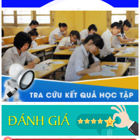
“Ngôi nhà nhân ái” chắp cánh ước mơ đến trường
Dạy học tích hợp AI để hình thành tư duy số
Lâm Đồng chủ động sắp xếp mạng lưới trường học, bảo đảm
điều kiện cho năm học mới
Huy động gần 470 triệu đồng từ phong trào “Trường giúp
trường”